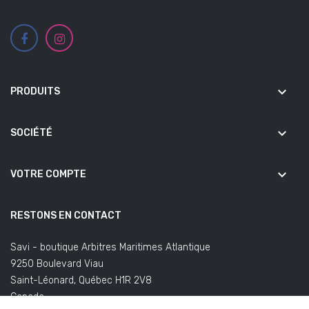
keyboard_arrow_down
PRODUITS
keyboard_arrow_down
SOCIÉTÉ
keyboard_arrow_down
VOTRE COMPTE
RESTONS EN CONTACT
Savi - boutique Arbitres Maritimes Atlantique
9250 Boulevard Viau
Saint-Léonard, Québec H1R 2V8
Canada