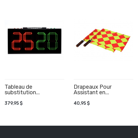
Tableau de
Drapeaux Pour
substitution...
AJOUTER AU PANIER
Assistant en...
AJOUTER AU PANIER
379,95 $
40,95 $