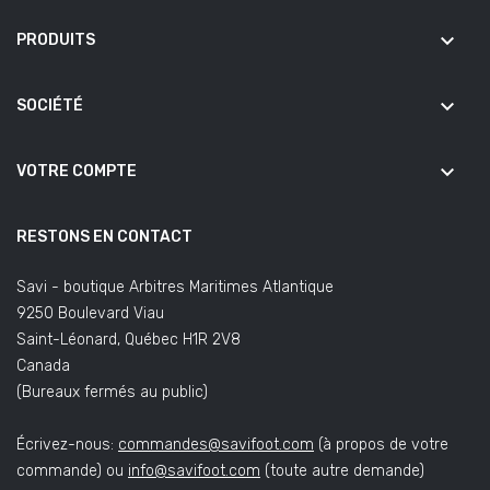
keyboard_arrow_down
PRODUITS
keyboard_arrow_down
SOCIÉTÉ
keyboard_arrow_down
VOTRE COMPTE
RESTONS EN CONTACT
Savi - boutique Arbitres Maritimes Atlantique
9250 Boulevard Viau
Saint-Léonard, Québec H1R 2V8
Canada
(Bureaux fermés au public)
Écrivez-nous:
commandes@savifoot.com
(à propos de votre
commande) ou
info@savifoot.com
(toute autre demande)