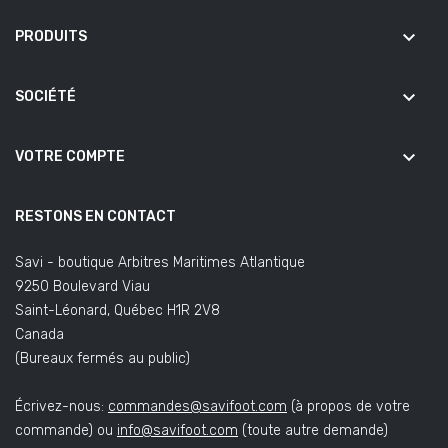
keyboard_arrow_down
PRODUITS
keyboard_arrow_down
SOCIÉTÉ
keyboard_arrow_down
VOTRE COMPTE
RESTONS EN CONTACT
Savi - boutique Arbitres Maritimes Atlantique
9250 Boulevard Viau
Saint-Léonard, Québec H1R 2V8
Canada
(Bureaux fermés au public)
Écrivez-nous:
commandes@savifoot.com
(à propos de votre
commande) ou
info@savifoot.com
(toute autre demande)